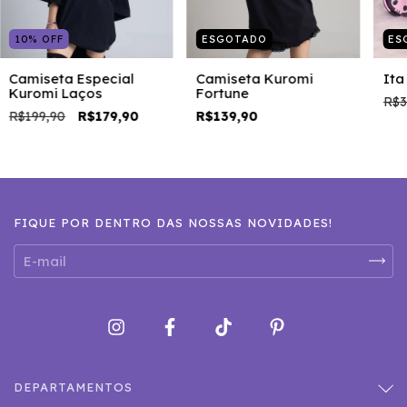
10
%
OFF
ESGOTADO
ES
Camiseta Especial
Camiseta Kuromi
Ita
Kuromi Laços
Fortune
R$3
R$199,90
R$179,90
R$139,90
FIQUE POR DENTRO DAS NOSSAS NOVIDADES!
DEPARTAMENTOS