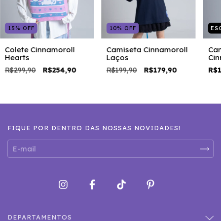
15
%
OFF
10
%
OFF
ES
Colete Cinnamoroll
Camiseta Cinnamoroll
Cam
Hearts
Laços
Cin
R$299,90
R$254,90
R$199,90
R$179,90
R$1
FIQUE POR DENTRO DAS NOSSAS NOVIDADES!
DEPARTAMENTOS