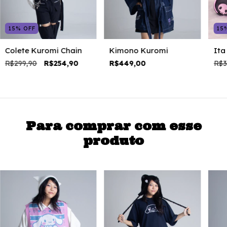
15
%
OFF
15
Colete Kuromi Chain
Kimono Kuromi
Ita
R$299,90
R$254,90
R$449,00
R$3
Para comprar com esse
produto