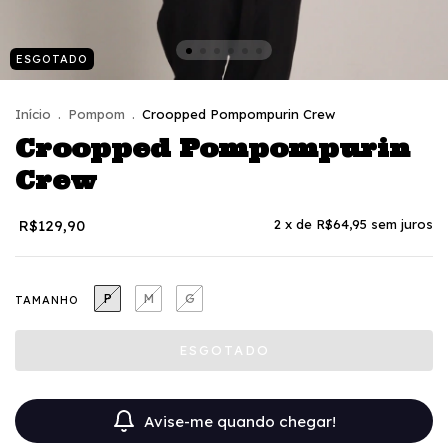
ESGOTADO
Início
.
Pompom
.
Croopped Pompompurin Crew
Croopped Pompompurin
Crew
R$129,90
2
x de
R$64,95
sem juros
P
M
G
TAMANHO
Avise-me quando chegar!