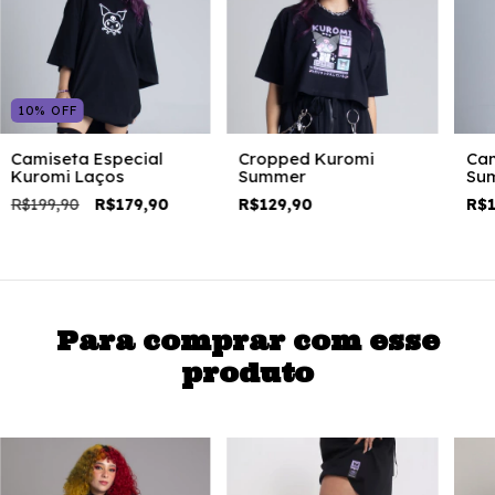
10
%
OFF
Camiseta Especial
Cropped Kuromi
Cam
Kuromi Laços
Summer
Su
R$199,90
R$179,90
R$129,90
R$1
Para comprar com esse
produto