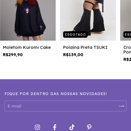
ESGOTADO
ES
Moletom Kuromi Cake
Polaina Preta TSUKI
Cr
Po
R$299,90
R$139,00
Fri
R$2
FIQUE POR DENTRO DAS NOSSAS NOVIDADES!