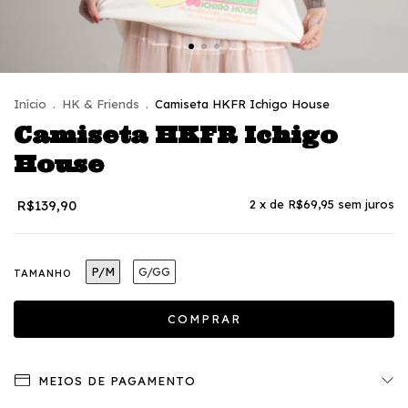
Início
.
HK & Friends
.
Camiseta HKFR Ichigo House
Camiseta HKFR Ichigo
House
R$139,90
2
x de
R$69,95
sem juros
P/M
G/GG
TAMANHO
MEIOS DE PAGAMENTO